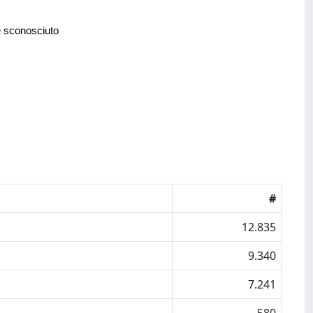
e sconosciuto
#
12.835
9.340
7.241