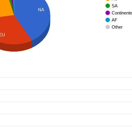
SA
NA
Continent
AF
Other
EU